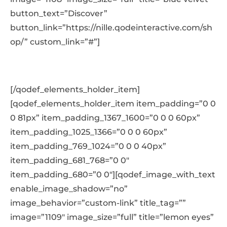
button_text=”Discover”
button_link=”https://nille.qodeinteractive.com/sh
op/” custom_link=”#”]
[/qodef_elements_holder_item]
[qodef_elements_holder_item item_padding=”0 0
0 81px” item_padding_1367_1600=”0 0 0 60px”
item_padding_1025_1366=”0 0 0 60px”
item_padding_769_1024=”0 0 0 40px”
item_padding_681_768=”0 0″
item_padding_680=”0 0″][qodef_image_with_text
enable_image_shadow=”no”
image_behavior=”custom-link” title_tag=””
image=”1109″ image_size=”full” title=”lemon eyes”