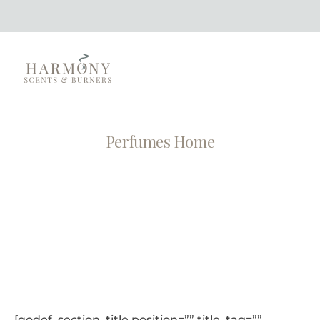
Perfumes Home
[qodef_section_title position=”” title_tag=””