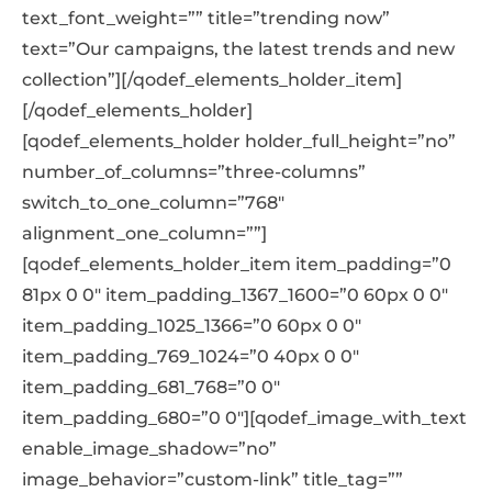
text_font_weight=”” title=”trending now”
text=”Our campaigns, the latest trends and new
collection”][/qodef_elements_holder_item]
[/qodef_elements_holder]
[qodef_elements_holder holder_full_height=”no”
number_of_columns=”three-columns”
switch_to_one_column=”768″
alignment_one_column=””]
[qodef_elements_holder_item item_padding=”0
81px 0 0″ item_padding_1367_1600=”0 60px 0 0″
item_padding_1025_1366=”0 60px 0 0″
item_padding_769_1024=”0 40px 0 0″
item_padding_681_768=”0 0″
item_padding_680=”0 0″][qodef_image_with_text
enable_image_shadow=”no”
image_behavior=”custom-link” title_tag=””