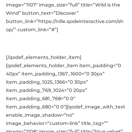
image=”1107″ image_size=”full” title=”Wild is the
Wind” button_text=”Discover”
button_link=”https://nille.qodeinteractive.com/sh
op/” custom_link=”#”]
[/qodef_elements_holder_item]
[qodef_elements_holder_item item_padding=”0
40px” item_padding_1367_1600=”0 30px”
item_padding_1025_1366=”0 30px”
item_padding_769_1024=”0 20px”
item_padding_681_768=”0 0″
item_padding_680=”0 0″][qodef_image_with_text
enable_image_shadow=”no”
image_behavior=”custom-link” title_tag=””
image=”1108″ image_size=”full” title=”blue velvet”