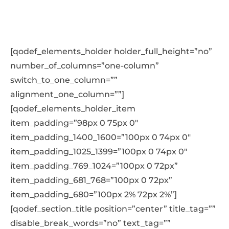
[qodef_elements_holder holder_full_height=”no”
number_of_columns=”one-column”
switch_to_one_column=””
alignment_one_column=””]
[qodef_elements_holder_item
item_padding=”98px 0 75px 0″
item_padding_1400_1600=”100px 0 74px 0″
item_padding_1025_1399=”100px 0 74px 0″
item_padding_769_1024=”100px 0 72px”
item_padding_681_768=”100px 0 72px”
item_padding_680=”100px 2% 72px 2%”]
[qodef_section_title position=”center” title_tag=””
disable_break_words=”no” text_tag=””