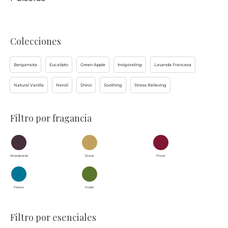
Colecciones
Bergamota
Eucalipto
Green Apple
Invigorating
Lavanda Francesa
Natural Vanilla
Nerolí
Shiroi
Soothing
Stress Relieving
Filtro por fragancia
Amaderado
Dulce
Floral
Fresco
Frutal
Filtro por esenciales