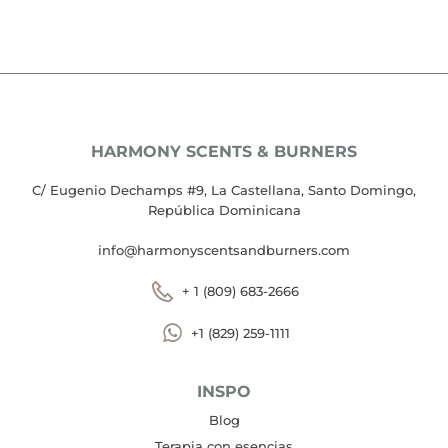
HARMONY SCENTS & BURNERS
C/ Eugenio Dechamps #9, La Castellana, Santo Domingo,
República Dominicana
info@harmonyscentsandburners.com
+ 1 (809) 683-2666
+1 (829) 259-1111
INSPO
Blog
Terapia con esencias