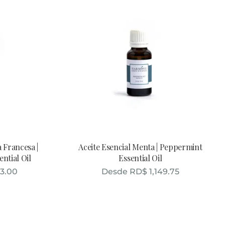
 Francesa |
Aceite Esencial Menta | Peppermint
ntial Oil
Essential Oil
93.00
Desde
RD$
1,149.75