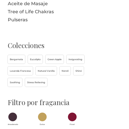
Aceite de Masaje
Tree of Life Chakras
Pulseras
Colecciones
Bergamota
Eucalipto
Green Apple
Invigorating
Lavanda Francesa
Natural Vanilla
Nerolí
Shiroi
Soothing
Stress Relieving
Filtro por fragancia
Amaderado
Dulce
Floral