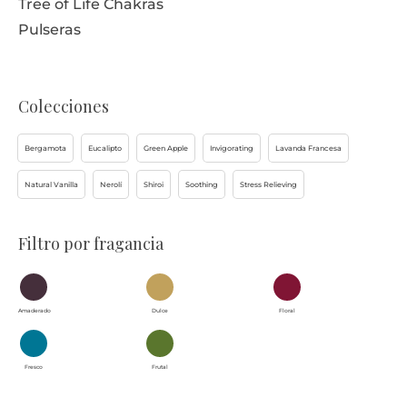
Tree of Life Chakras
Pulseras
Colecciones
Bergamota
Eucalipto
Green Apple
Invigorating
Lavanda Francesa
Natural Vanilla
Nerolí
Shiroi
Soothing
Stress Relieving
Filtro por fragancia
Amaderado
Dulce
Floral
Fresco
Frutal