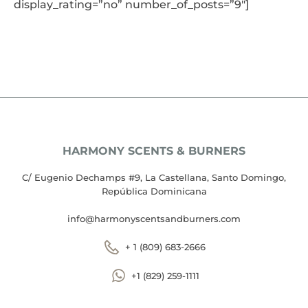
display_rating=”no” number_of_posts=”9″]
HARMONY SCENTS & BURNERS
C/ Eugenio Dechamps #9, La Castellana, Santo Domingo,
República Dominicana
info@harmonyscentsandburners.com
+ 1 (809) 683-2666
+1 (829) 259-1111